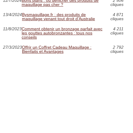
11/7/2024
Bons plans : où dénicher des produits de
2 506
maquillage pas cher ?
cliques
13/4/2024
Bysmaquillage.fr : des produits de
4 871
maquillage venant tout droit d'Australie
cliques
11/8/2023
Comment obtenir un bronzage parfait avec
4 211
les gouttes autobronzantes : tous nos
cliques
conseils
27/3/2023
Offrir un Coffret Cadeau Maquillage :
2 792
Bienfaits et Avantages
cliques